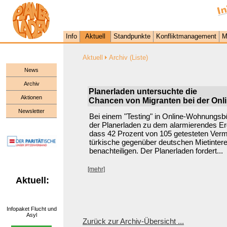
Info
Aktuell
Standpunkte
Konfliktmanagement
M
Aktuell
Archiv (Liste)
News
Archiv
Planerladen untersuchte die
Aktionen
Chancen von Migranten bei der O
Newsletter
Bei einem "Testing" in Online-Wohnungs
der Planerladen zu dem alarmierendes Er
dass 42 Prozent von 105 getesteten Verm
türkische gegenüber deutschen Mietinter
benachteiligen. Der Planerladen fordert...
[mehr]
Aktuell:
Infopaket Flucht und
Asyl
Zurück zur Archiv-Übersicht ...