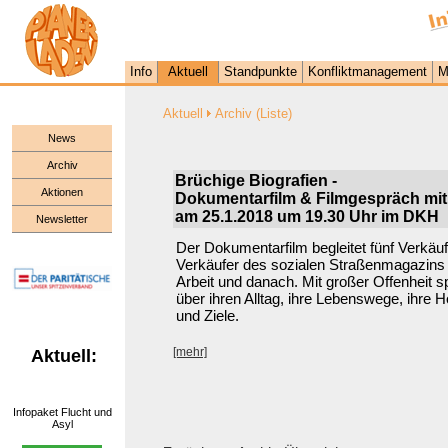
Info
Aktuell
Standpunkte
Konfliktmanagement
M
Aktuell
Archiv (Liste)
News
Archiv
Brüchige Biografien -
Aktionen
Dokumentarfilm & Filmgespräch mit
am 25.1.2018 um 19.30 Uhr im DKH
Newsletter
Der Dokumentarfilm begleitet fünf Verkäu
Verkäufer des sozialen Straßenmagazins b
Arbeit und danach. Mit großer Offenheit s
über ihren Alltag, ihre Lebenswege, ihre 
und Ziele.
[mehr]
Aktuell:
Infopaket Flucht und
Asyl