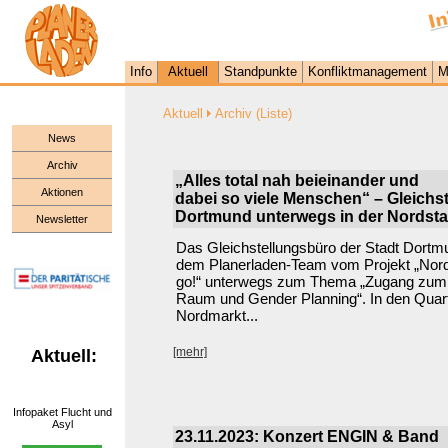
Info
Aktuell
Standpunkte
Konfliktmanagement
M
Aktuell
Archiv (Liste)
News
Archiv
„Alles total nah beieinander und
Aktionen
dabei so viele Menschen“ – Gleichs
Dortmund unterwegs in der Nordsta
Newsletter
Das Gleichstellungsbüro der Stadt Dortm
dem Planerladen-Team vom Projekt „Nord
go!“ unterwegs zum Thema „Zugang zum ö
Raum und Gender Planning“. In den Quar
Nordmarkt...
[mehr]
Aktuell:
Infopaket Flucht und
Asyl
23.11.2023: Konzert ENGIN & Band