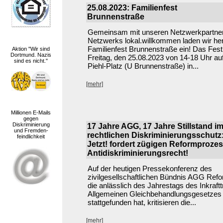
25.08.2023: Familienfest
Brunnenstraße
Gemeinsam mit unseren Netzwerkpartne
Netzwerks lokal.willkommen laden wir he
Familienfest Brunnenstraße ein! Das Fest
Aktion "Wir sind
Dortmund. Nazis
Freitag, den 25.08.2023 von 14-18 Uhr au
sind es nicht."
Piehl-Platz (U Brunnenstraße) in...
[mehr]
Millionen E-Mails
gegen
Diskriminierung
17 Jahre AGG, 17 Jahre Stillstand i
und Fremden-
rechtlichen Diskriminierungsschut
feindlichkeit
Jetzt! fordert zügigen Reformprozes
Antidiskriminierungsrecht!
Auf der heutigen Pressekonferenz des
zivilgesellschaftlichen Bündnis AGG Refor
die anlässlich des Jahrestags des Inkraft
Allgemeinen Gleichbehandlungsgesetze
stattgefunden hat, kritisieren die...
[mehr]