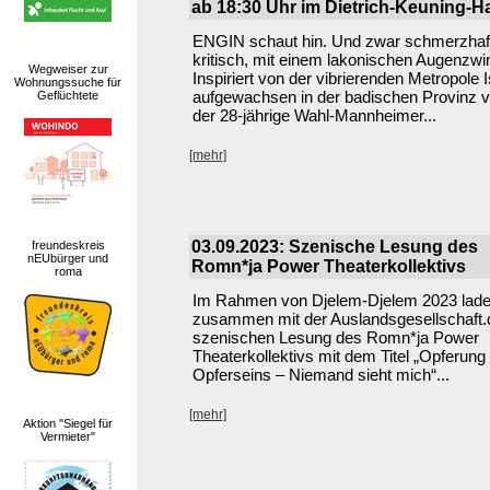
ab 18:30 Uhr im Dietrich-Keuning-H
ENGIN schaut hin. Und zwar schmerzhaf
kritisch, mit einem lakonischen Augenzwi
Wegweiser zur
Inspiriert von der vibrierenden Metropole 
Wohnungssuche für
aufgewachsen in der badischen Provinz 
Geflüchtete
der 28-jährige Wahl-Mannheimer...
[mehr]
03.09.2023: Szenische Lesung des
freundeskreis
nEUbürger und
Romn*ja Power Theaterkollektivs
roma
Im Rahmen von Djelem-Djelem 2023 lade
zusammen mit der Auslandsgesellschaft.d
szenischen Lesung des Romn*ja Power
Theaterkollektivs mit dem Titel „Opferung
Opferseins – Niemand sieht mich“...
[mehr]
Aktion "Siegel für
Vermieter"