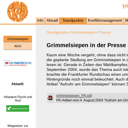
Info
Aktuell
Standpunkte
Konfliktmanagement
M
Standpunkte
Grimmelsiepen
Presse
Grimmelsiepen
Grimmelsiepen in der Presse
AGG
Kaum eine Woche vergeht, ohne dass nicht 
die geplante Siedlung am Grimmelsiepen in
lesen ist. Gerade in Zeiten des Wahlkampfe
September 2004, wurde das Thema auch lokal
brachte die Frankfurter Rundschau einen um
Hintergründe noch einmal beleuchtet. Auch de
Artikel "Aufruhr am Grimmelsiepen" können Si
Aktuell:
grimmelsiepen_FR.pdf
Infopaket Flucht und
FR-Artikel vom 4. August 2004 "Aufruhr am G
Asyl
Wegweiser zur